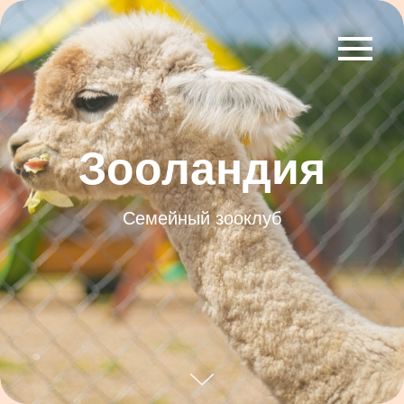
Зооландия
Семейный зооклуб